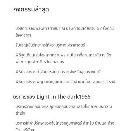
กิจกรรมล่าสุด
บวชตามรอยพระพุทธศาสนา ณ ประเทศอินเดียครบ 5 ครั้งตาม
สัจจะวาจา
รับเชิญเป็นวิทยากรให้ความรู้ทางโหราศาสตร์
พิธีจุดเทียนเร่งโชคลาภถวายพระแม่โสมาที่ลานเทวาลัย ณ วัด
พระธาตุภูเพ็ก จังหวัดสกลนคร
พิธีบวงสรวงย่าจันทร์หอมนาคราช จังหวัดอุบลราชธานี
พิธีบวงสรวงพญาทะนะมูลนาคราช วัดป่าปากโดม จ.อุบลราชธานี
บริการของ Light in the dark1956
บริการวางฤกษ์มงคล ฤกษ์ดีฤกษ์มงคล เสริมโชคลาภและความ
สำเร็จ
บริการให้คำปรึกษาฮวงจุ้ยไทยชัยภูมิศาสตร์ สำหรับ บ้านและห้าง
ร้าน บริษัทฯ