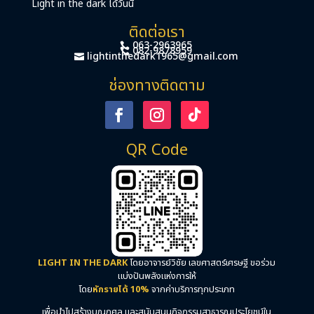
Light in the dark ได้วันนี้
ติดต่อเรา
063-2963965
082-9878959
lightinthedark1965@gmail.com
ช่องทางติดตาม
QR Code
LIGHT IN THE DARK
โดยอาจารย์วิชัย เลขศาสตร์เศรษฐี ขอร่วม
แบ่งปันพลังแห่งการให้
โดย
หักรายได้ 10%
จากค่าบริการทุกประเภท
เพื่อนำไปสร้างบุญกุศล และสนับสนุนกิจกรรมสาธารณประโยชน์ใน